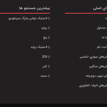
ای اصلی
بیشترین جستجو ها
ا
لاستیک دولتی بابرگ سبزخودرو
 متداول
پراید
 ما
پژو
ثبت نام
لاستیک پراید
تایرهای سواری--شاسی
205
تایرهای سنگین
تایر
ایر-تیوپ دوچرخه
سمند
ایرهای ادوات کشاورزی