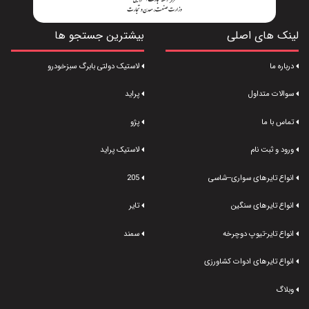
لینک های اصلی
بیشترین جستجو ها
درباره ما
لاستیک دولتی بابرگ سبزخودرو
سوالات متداول
پراید
تماس با ما
پژو
ورود و ثبت نام
لاستیک پراید
انواع تایرهای سواری--شاسی
205
انواع تایرهای سنگین
تایر
انواع تایر-تیوپ دوچرخه
سمند
انواع تایرهای ادوات کشاورزی
وبلاگ