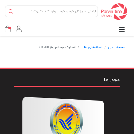
صفحه اصلی
دسته بندی ها
لاستیک مرسدس بنز SLK200
مجوز ها