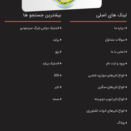
لینک های اصلی
بیشترین جستجو ها
درباره ما
لاستیک دولتی بابرگ سبزخودرو
سوالات متداول
پراید
تماس با ما
پژو
ورود و ثبت نام
لاستیک پراید
انواع تایرهای سواری--شاسی
205
انواع تایرهای سنگین
تایر
انواع تایر-تیوپ دوچرخه
سمند
انواع تایرهای ادوات کشاورزی
وبلاگ