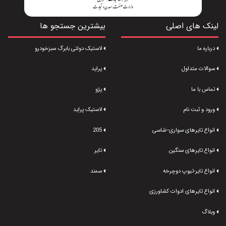
لینک های اصلی
بیشترین جستجو ها
درباره ما
لاستیک دولتی بابرگ سبزخودرو
سوالات متداول
پراید
تماس با ما
پژو
ورود و ثبت نام
لاستیک پراید
انواع تایرهای سواری--شاسی
205
انواع تایرهای سنگین
تایر
انواع تایر-تیوپ دوچرخه
سمند
انواع تایرهای ادوات کشاورزی
وبلاگ