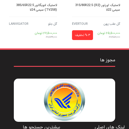
لاستیک اورتور 315/80R22.5 (R2)
لاستیک لنویگاتور 385/65R22.5
سیمی 22لا
(TV258) سیمی 24لا
گل عقب پهن
EVERTOUR
گل جلو
LANVIGATOR
65,500,000
تومان
67,500,000
تومان
3 % تخفیف
67,834,000
67,956,000
مجوز ها
لینک های اصلی
بیشترین جستجو ها