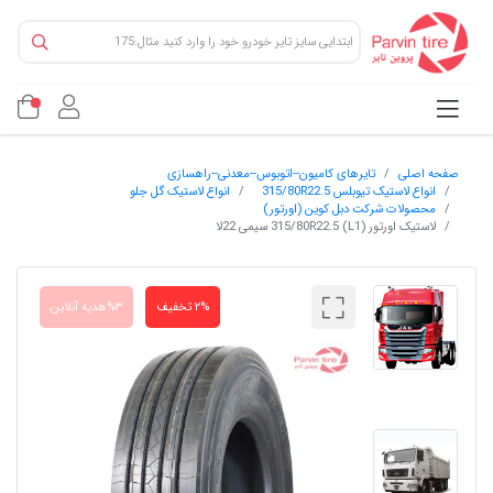
صفحه اصلی
تایرهای کامیون--اتوبوس--معدنی--راهسازی
انواع لاستیک تیوبلس 315/80R22.5
انواع لاستیک گل جلو
محصولات شرکت دبل کوین (اورتور)
لاستیک اورتور 315/80R22.5 (L1) سیمی 22لا
۲% تخفیف
۳%هدیه آنلاین