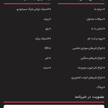
درباره ما
لاستیک دولتی بابرگ سبزخودرو
سوالات متداول
پراید
تماس با ما
پژو
ورود و ثبت نام
لاستیک پراید
انواع تایرهای سواری--شاسی
205
انواع تایرهای سنگین
تایر
انواع تایر-تیوپ دوچرخه
سمند
انواع تایرهای ادوات کشاورزی
وبلاگ
عضویت در خبرنامه