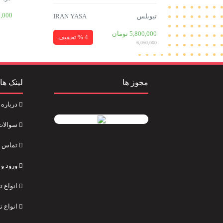
0,000
تیوبلس
IRAN YASA
5,800,000
تومان
4 % تخفیف
6,050,000
مجوز ها
لینک ها
درباره 
سوالات
تماس با
ورود و 
انواع 
انواع ت