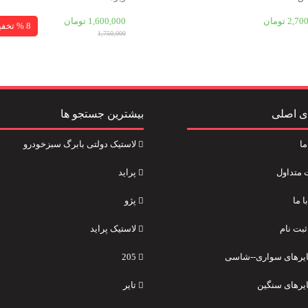
2,70
تومان
1,600,000
تومان
8 % تخفیف
1,750,000
ی اصلی
بیشترین جستجو ها
ما
لاستیک دولتی بابرگ سبزخودرو
 متداول
پراید
 ما
پژو
ثبت نام
لاستیک پراید
تایرهای سواری--شاسی
205
ایرهای سنگین
تایر