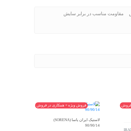
مقاومت مناسب در برابر سایش
 فروش
فروش ویژه + همکاری در فروش
ف
لاستیک ایران یاسا (SORENA)
150/60/17
90/90/14
IRA