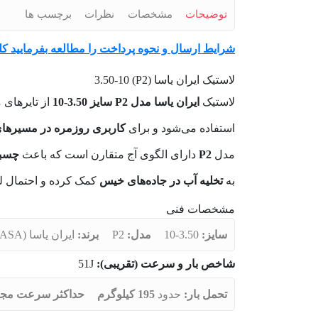
توضیحات
مشخصات
نظرات
برچسب ها
شرایط ارسال و نحوه پرداخت را مطالعه بفرمایید کل
لاستیک ایران یاسا (P2) 3.50-10
لاستیک
ایران یاسا مدل P2 سایز 3.50-10
از تایرهای 
استفاده می‌شود و برای
کاربری روزمره در مسیرها
مدل
P2
دارای الگوی آج متقارن است که باعث
چسبن
به
تخلیه آب در جاده‌های خیس
کمک کرده و احتمال لغ
مشخصات فنی
سایز:
3.50-10
مدل:
P2
برند:
ایران یاسا (IRAN YASA)
شاخص بار و سرعت (تقریبی):
51J
تحمل بار:
حدود
195 کیلوگرم
حداکثر سرعت مجا