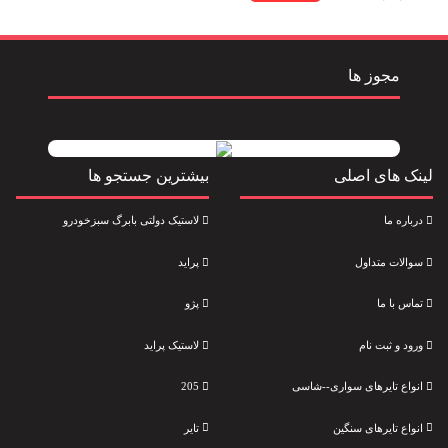
مجوز ها
لینک های اصلی
بیشترین جستجو ها
درباره ما
لاستیک دولتی بابرگ سبزخودرو
سوالات متداول
پراید
تماس با ما
پژو
ورود و ثبت نام
لاستیک پراید
انواع تایرهای سواری--شاسی
205
انواع تایرهای سنگین
تایر