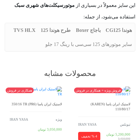
این سایز معمولاً در بسیاری از
موتورسیکلت‌های شهری سبک
استفاده می‌شود، از جمله:
هوندا CG125
باجاج Boxer
طرح هوندا 125
TVS HLX
سایر موتورهای 125 سی‌سی با رینگ 17 جلو
محصولات مشابه
فروش ویژه + همکاری در فروش
همکاری در فروش
لاستیک ایران یاسا (KAREN)
لاستیک ایران یاسا (PR6) 350/16 TR
110/80/17
ویژه
IRAN YASA
تیوبلس
IRAN YASA
3,050,000
تومان
5,200,000
تومان
4 % تخفیف
5,450,000